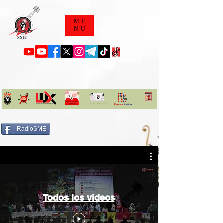
ME
NU
Resumen de actividades mensual
Descarga tu libro
RadioSME
Todos los videos